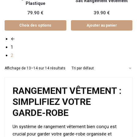
Sac Rangement Vetement
produit
Plastique
a
79.90
€
39.90
€
plusieurs
variations.
Choix des options
Ajouter au panier
Les
←
options
peuvent
1
être
2
choisies
Affichage de 13–14 sur 14 résultats
sur
la
page
RANGEMENT VÊTEMENT :
du
produit
SIMPLIFIEZ VOTRE
GARDE-ROBE
Un système de rangement vêtement bien conçu est
crucial pour garder votre garde-robe organisée et