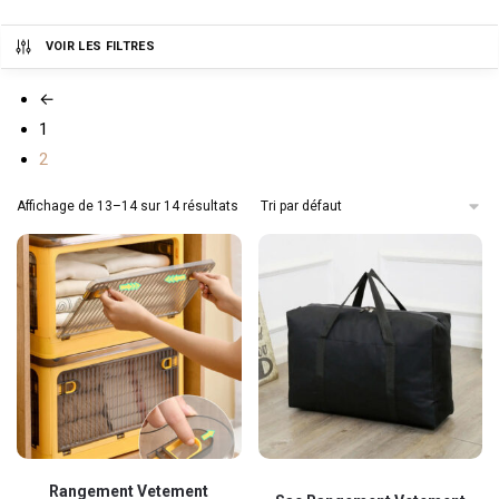
VOIR LES FILTRES
←
1
2
Affichage de 13–14 sur 14 résultats
Ce
Rangement Vetement