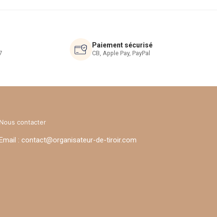
options
peuvent
être
choisies
Paiement sécurisé
sur
7
CB, Apple Pay, PayPal
la
page
du
produit
Nous contacter
Email : contact@organisateur-de-tiroir.com