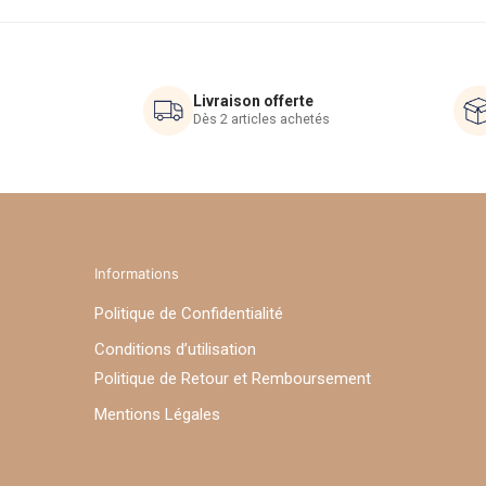
options
options
peuvent
peuvent
être
être
choisies
choisies
Livraison offerte
sur
sur
Dès 2 articles achetés
la
la
page
page
du
du
produit
produit
Informations
Politique de Confidentialité
Conditions d’utilisation
Politique de Retour et Remboursement
Mentions Légales