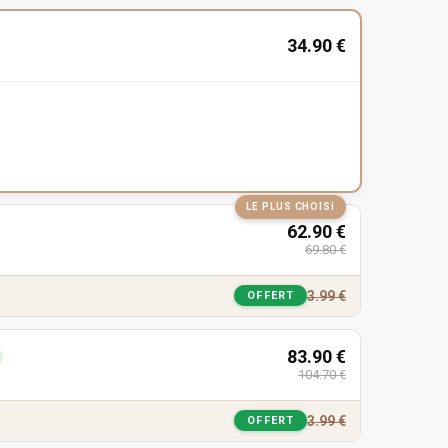
34.90
€
LE PLUS CHOISI
62.90
€
69.80
€
3.99
€
OFFERT
83.90
€
104.70
€
3.99
€
OFFERT