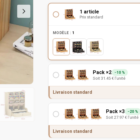
1 article
Prix standard
MODÈLE :
1
Pack ×2
−10 %
Soit
31.45
€
l’unité
Livraison standard
Pack ×3
−20 %
Soit
27.97
€
l’unité
Livraison standard