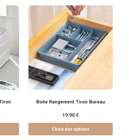
Ce
iroir
Boite Rangement Tiroir Bureau
produit
a
19.90
€
plusieurs
variations.
Choix des options
Les