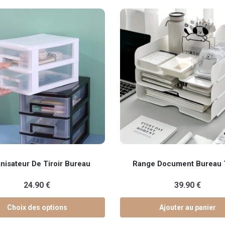
nisateur De Tiroir Bureau
Range Document Bureau T
24.90
€
39.90
€
s
s.
Choix des options
Ajouter au panier