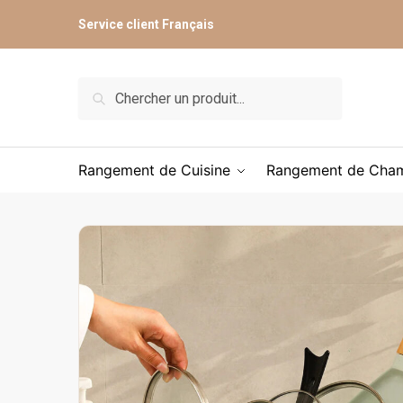
Skip
Skip
Service client Français
to
to
navigation
content
Recherche
Recherche
pour :
Rangement de Cuisine
Rangement de Cha