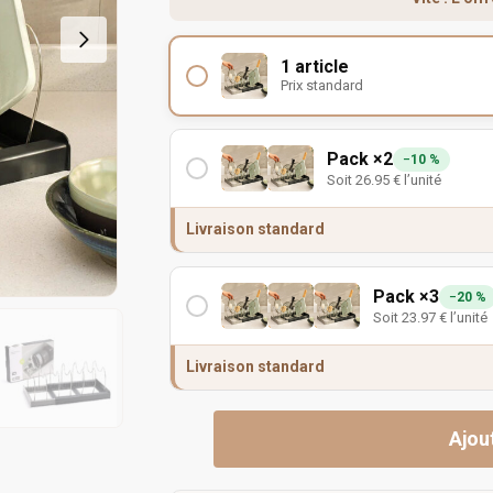
1 article
Prix standard
Pack ×2
−10 %
Soit
26.95
€
l’unité
Livraison standard
Pack ×3
−20 %
Soit
23.97
€
l’unité
Livraison standard
Ajou