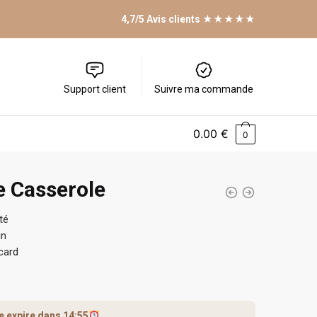
4,7/5 Avis clients ★★★★★
Support client
Suivre ma commande
0.00
€
0
 Casserole
té
in
card
fre expire dans
14:55