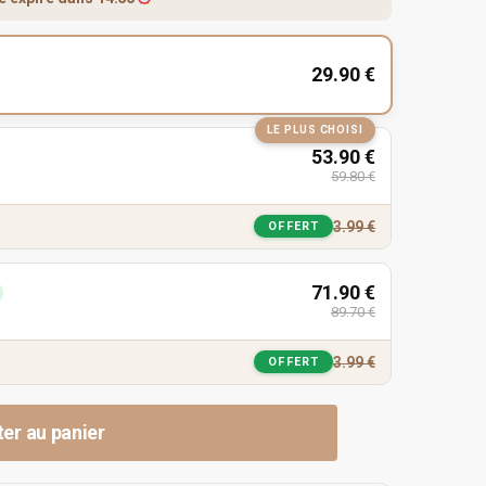
29.90
€
LE PLUS CHOISI
53.90
€
59.80
€
3.99
€
OFFERT
71.90
€
89.70
€
3.99
€
OFFERT
ter au panier