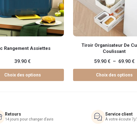
Ce
Tiroir Organisateur De Cu
c Rangement Assiettes
produit
Coulissant
a
P
39.90
€
59.90
€
–
69.90
€
s
plusieurs
s.
variations.
Choix des options
Choix des options
p
Les
5
options
à
peuvent
6
être
choisies
Retours
Service client
sur
14 jours pour changer d’avis
À votre écoute 7j/
la
page