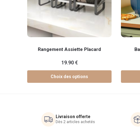
Ce
Ce
Rangement Assiette Placard
Ba
produit
produit
a
a
19.90
€
plusieurs
plusieur
variations.
variation
Choix des options
Les
Les
options
options
peuvent
peuvent
être
être
choisies
choisies
Livraison offerte
sur
sur
Dès 2 articles achetés
la
la
page
page