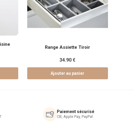
isine
Range Assiette Tiroir
lage
34.90
€
de
Ajouter au panier
rix :
9.90 €
9.90 €
Paiement sécurisé
7
CB, Apple Pay, PayPal