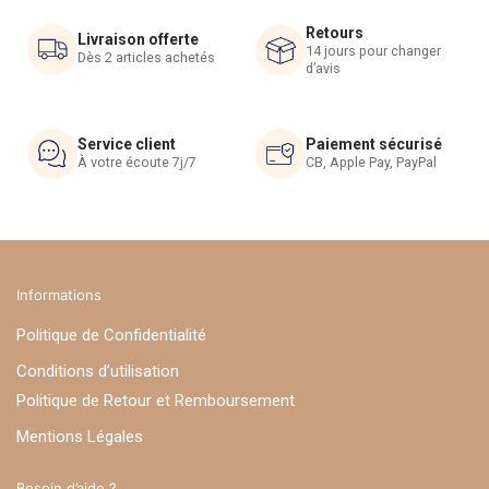
être
être
Retours
choisies
choisies
Livraison offerte
14 jours pour changer
Dès 2 articles achetés
sur
sur
d’avis
la
la
page
page
du
du
Service client
Paiement sécurisé
À votre écoute 7j/7
CB, Apple Pay, PayPal
produit
produit
Informations
Politique de Confidentialité
Conditions d’utilisation
Politique de Retour et Remboursement
Mentions Légales
Besoin d’aide ?