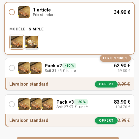
1 article
34.90
€
Prix standard
MODÈLE :
SIMPLE
LE PLUS CHOISI
62.90
€
Pack ×2
−10 %
Soit
31.45
€
l’unité
69.80
€
Livraison standard
3.99
€
OFFERT
83.90
€
Pack ×3
−20 %
Soit
27.97
€
l’unité
104.70
€
Livraison standard
3.99
€
OFFERT