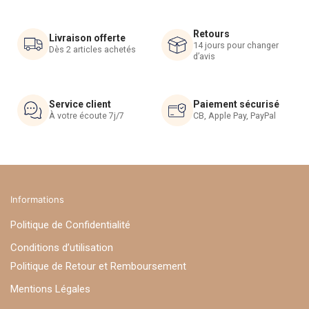
peuvent
peuvent
être
être
Retours
choisies
choisies
Livraison offerte
14 jours pour changer
Dès 2 articles achetés
sur
sur
d’avis
la
la
page
page
du
du
Service client
Paiement sécurisé
À votre écoute 7j/7
CB, Apple Pay, PayPal
produit
produit
Informations
Politique de Confidentialité
Conditions d’utilisation
Politique de Retour et Remboursement
Mentions Légales