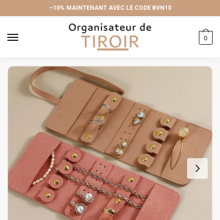
Skip
Skip
–10% MAINTENANT AVEC LE CODE BVN10
to
to
navigation
content
0