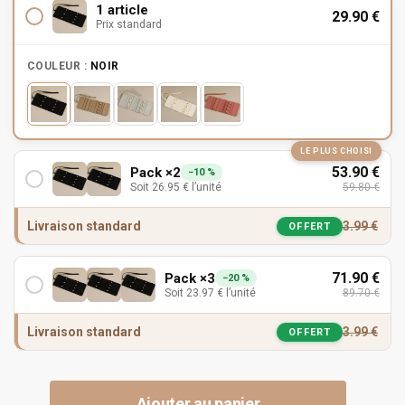
1 article
29.90
€
Prix standard
COULEUR :
NOIR
LE PLUS CHOISI
53.90
€
Pack ×2
−10 %
Soit
26.95
€
l’unité
59.80
€
Livraison standard
3.99
€
OFFERT
71.90
€
Pack ×3
−20 %
Soit
23.97
€
l’unité
89.70
€
Livraison standard
3.99
€
OFFERT
Ajouter au panier