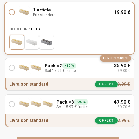
1 article
19.90
€
Prix standard
COULEUR :
BEIGE
LE PLUS CHOISI
35.90
€
Pack ×2
−10 %
Soit
17.95
€
l’unité
39.80
€
Livraison standard
3.99
€
OFFERT
47.90
€
Pack ×3
−20 %
Soit
15.97
€
l’unité
59.70
€
Livraison standard
3.99
€
OFFERT