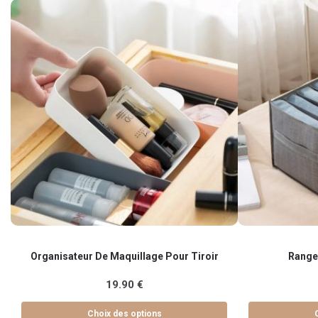
Ce
Ce
Organisateur De Maquillage Pour Tiroir
Range
produit
produit
a
a
19.90
€
plusieurs
plusieurs
variations.
variations.
Choix des options