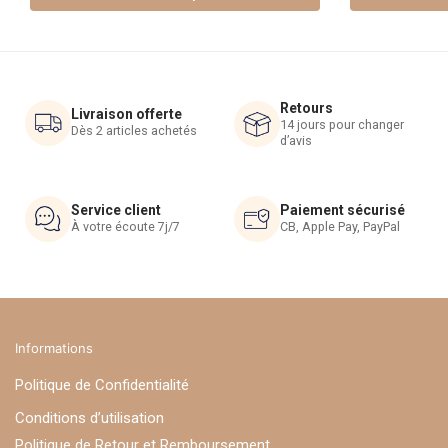
Les
Les
options
options
peuvent
peuvent
être
être
Retours
choisies
choisies
Livraison offerte
14 jours pour changer
Dès 2 articles achetés
sur
sur
d’avis
la
la
page
page
du
du
Service client
Paiement sécurisé
À votre écoute 7j/7
CB, Apple Pay, PayPal
produit
produit
Informations
Politique de Confidentialité
Conditions d’utilisation
Politique de Retour et Remboursement