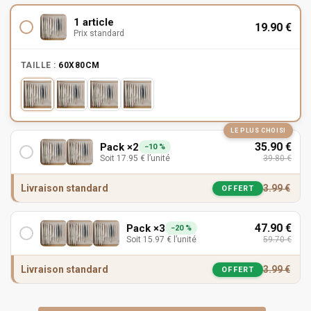
1 article
19.90
€
Prix standard
TAILLE :
60X80CM
LE PLUS CHOISI
35.90
€
Pack ×2
−10 %
Soit
17.95
€
l’unité
39.80
€
Livraison standard
3.99
€
OFFERT
47.90
€
Pack ×3
−20 %
Soit
15.97
€
l’unité
59.70
€
Livraison standard
3.99
€
OFFERT