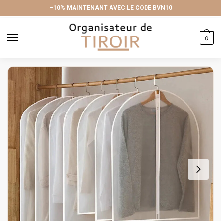
Skip
Skip
–10% MAINTENANT AVEC LE CODE BVN10
to
to
navigation
content
0