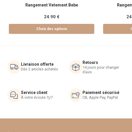
Ce
Ce
Rangement Vetement Bebe
Rangem
produit
produit
a
a
24.90
€
24
plusieurs
plusieurs
variations.
variations.
Choix des options
Les
Les
options
options
peuvent
peuvent
être
être
Retours
choisies
choisies
Livraison offerte
14 jours pour changer
Dès 2 articles achetés
sur
sur
d’avis
la
la
page
page
du
du
Service client
Paiement sécurisé
À votre écoute 7j/7
CB, Apple Pay, PayPal
produit
produit