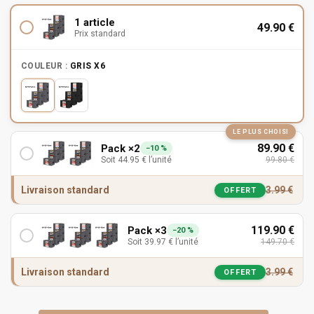
1 article
49.90
€
Prix standard
COULEUR :
GRIS X6
LE PLUS CHOISI
89.90
€
Pack ×2
−10 %
Soit
44.95
€
l’unité
99.80
€
Livraison standard
3.99
€
OFFERT
119.90
€
Pack ×3
−20 %
Soit
39.97
€
l’unité
149.70
€
Livraison standard
3.99
€
OFFERT