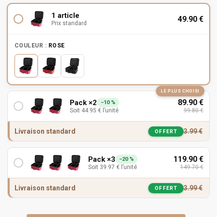
1 article
49.90
€
Prix standard
COULEUR :
ROSE
LE PLUS CHOISI
89.90
€
Pack ×2
−10 %
Soit
44.95
€
l’unité
99.80
€
Livraison standard
3.99
€
OFFERT
119.90
€
Pack ×3
−20 %
Soit
39.97
€
l’unité
149.70
€
Livraison standard
3.99
€
OFFERT