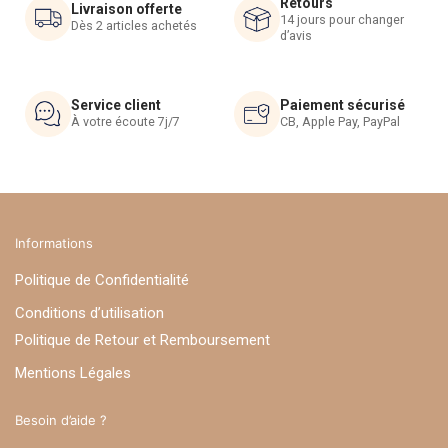
Retours
choisies
Livraison offerte
14 jours pour changer
Dès 2 articles achetés
sur
d’avis
la
page
du
Service client
Paiement sécurisé
À votre écoute 7j/7
CB, Apple Pay, PayPal
produit
Informations
Politique de Confidentialité
Conditions d’utilisation
Politique de Retour et Remboursement
Mentions Légales
Besoin d’aide ?