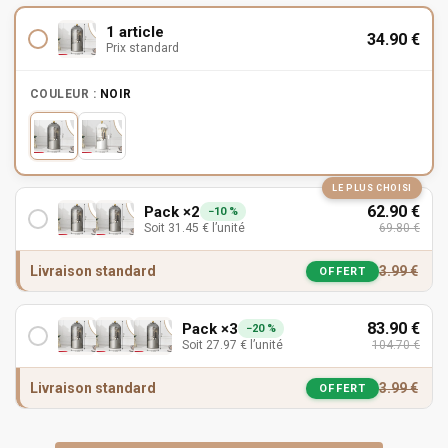
1 article
34.90
€
Prix standard
COULEUR :
NOIR
LE PLUS CHOISI
62.90
€
Pack ×2
−10 %
Soit
31.45
€
l’unité
69.80
€
Livraison standard
3.99
€
OFFERT
83.90
€
Pack ×3
−20 %
Soit
27.97
€
l’unité
104.70
€
Livraison standard
3.99
€
OFFERT