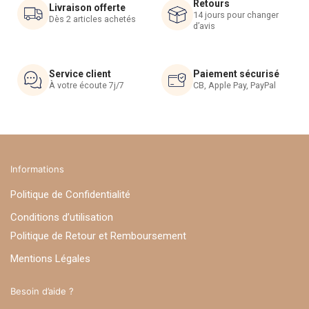
Retours
Livraison offerte
la
14 jours pour changer
Dès 2 articles achetés
d’avis
page
du
produit
Service client
Paiement sécurisé
À votre écoute 7j/7
CB, Apple Pay, PayPal
Informations
Politique de Confidentialité
Conditions d’utilisation
Politique de Retour et Remboursement
Mentions Légales
Besoin d’aide ?