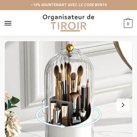
Skip
Skip
–10% MAINTENANT AVEC LE CODE BVN10
to
to
navigation
content
0