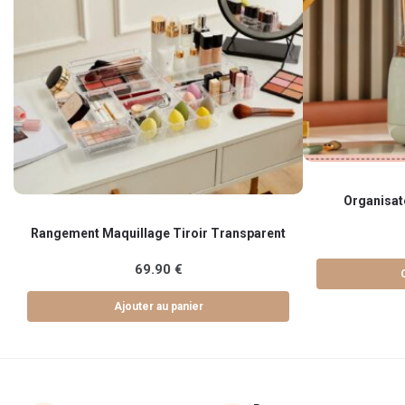
Ce
Organisat
produit
a
Rangement Maquillage Tiroir Transparent
plusieurs
69.90
€
variations.
Les
Ajouter au panier
options
peuvent
être
choisies
sur