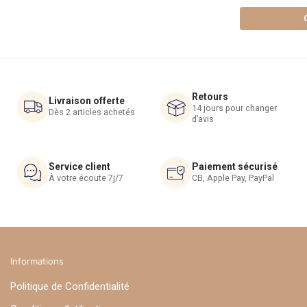
plusieurs
variations.
Les
options
peuvent
être
Retours
choisies
Livraison offerte
14 jours pour changer
Dès 2 articles achetés
sur
d’avis
la
page
du
Service client
Paiement sécurisé
À votre écoute 7j/7
CB, Apple Pay, PayPal
produit
Informations
Politique de Confidentialité