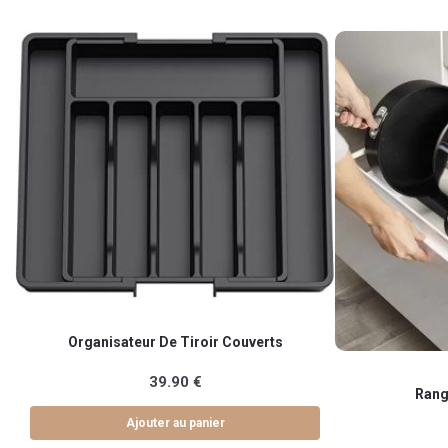
Organisateur De Tiroir Couverts
Ce
39.90
€
Rang
produit
Ajouter au panier
a