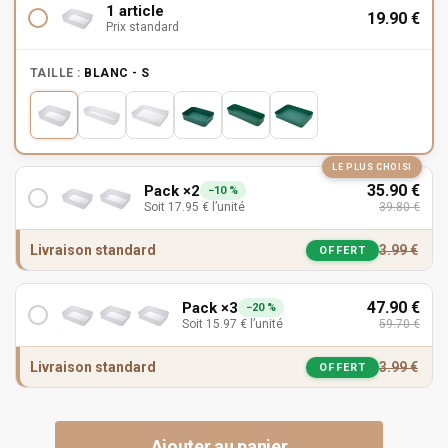
1 article
19.90
€
Prix standard
TAILLE :
BLANC - S
LE PLUS CHOISI
35.90
€
Pack ×2
−10 %
Soit
17.95
€
l’unité
39.80
€
Livraison standard
3.99
€
OFFERT
47.90
€
Pack ×3
−20 %
Soit
15.97
€
l’unité
59.70
€
Livraison standard
3.99
€
OFFERT
Ajouter au panier