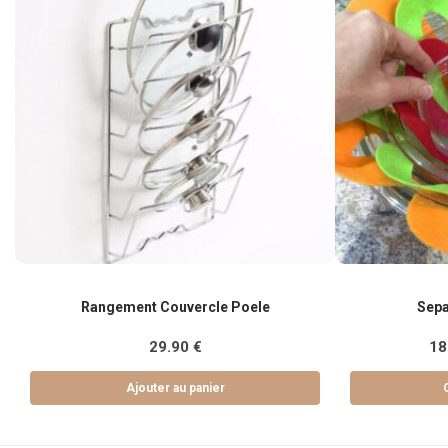
Ce
Rangement Couvercle Poele
Sepa
produit
a
29.90
€
18
plusieurs
variations.
Ajouter au panier
Les
options