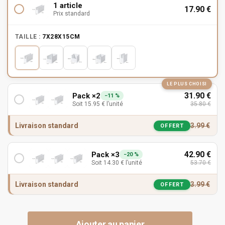
1 article
17.90
€
Prix standard
TAILLE :
7X28X15CM
LE PLUS CHOISI
31.90
€
Pack ×2
−11 %
Soit
15.95
€
l’unité
35.80
€
Livraison standard
3.99
€
OFFERT
42.90
€
Pack ×3
−20 %
Soit
14.30
€
l’unité
53.70
€
Livraison standard
3.99
€
OFFERT
Ajouter au panier