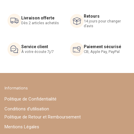
peuvent
être
Retours
choisies
Livraison offerte
14 jours pour changer
Dès 2 articles achetés
sur
d’avis
la
page
du
Service client
Paiement sécurisé
À votre écoute 7j/7
CB, Apple Pay, PayPal
produit
Informations
Politique de Confidentialité
Conditions d’utilisation
Politique de Retour et Remboursement
Mentions Légales