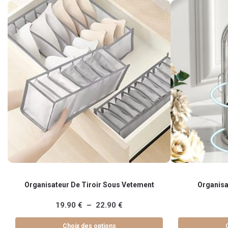
Ce
Ce
Organisateur De Tiroir Sous Vetement
Organisa
produit
produit
a
a
Plage
19.90
€
–
22.90
€
plusieurs
plusieurs
de
variations.
variations.
Choix des options