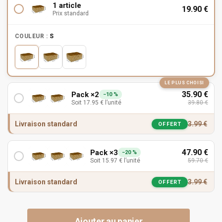
1 article
19.90
€
Prix standard
COULEUR :
S
LE PLUS CHOISI
35.90
€
Pack ×2
−10 %
Soit
17.95
€
l’unité
39.80
€
Livraison standard
3.99
€
OFFERT
47.90
€
Pack ×3
−20 %
Soit
15.97
€
l’unité
59.70
€
Livraison standard
3.99
€
OFFERT
Ajouter au panier