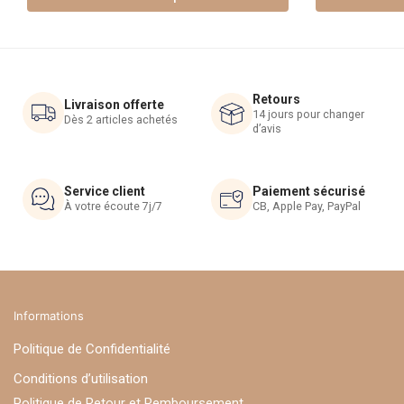
prix :
Les
Les
19.90 €
options
options
à
peuvent
peuvent
22.90 €
être
être
Retours
choisies
choisies
Livraison offerte
14 jours pour changer
Dès 2 articles achetés
sur
sur
d’avis
la
la
page
page
du
du
Service client
Paiement sécurisé
À votre écoute 7j/7
CB, Apple Pay, PayPal
produit
produit
Informations
Politique de Confidentialité
Conditions d’utilisation
Politique de Retour et Remboursement