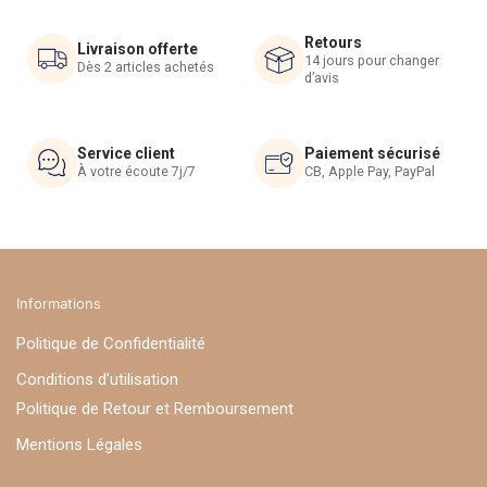
être
être
Retours
choisies
choisies
Livraison offerte
14 jours pour changer
Dès 2 articles achetés
sur
sur
d’avis
la
la
page
page
du
du
Service client
Paiement sécurisé
À votre écoute 7j/7
CB, Apple Pay, PayPal
produit
produit
Informations
Politique de Confidentialité
Conditions d’utilisation
Politique de Retour et Remboursement
Mentions Légales