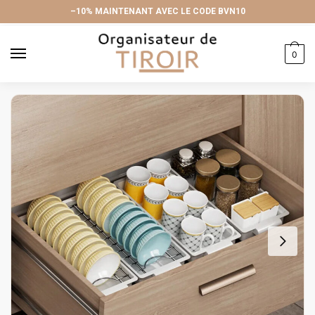
Skip
Skip
–10% MAINTENANT AVEC LE CODE BVN10
to
to
navigation
content
0