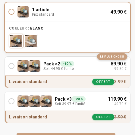
1 article
49.90
€
Prix standard
COULEUR :
BLANC
LE PLUS CHOISI
89.90
€
Pack ×2
−10 %
Soit
44.95
€
l’unité
99.80
€
Livraison standard
3.99
€
OFFERT
119.90
€
Pack ×3
−20 %
Soit
39.97
€
l’unité
149.70
€
Livraison standard
3.99
€
OFFERT