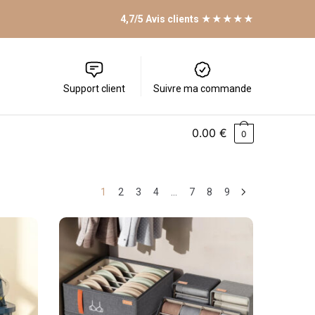
4,7/5 Avis clients ★★★★★
Support client
Suivre ma commande
0.00
€
0
1
2
3
4
…
7
8
9