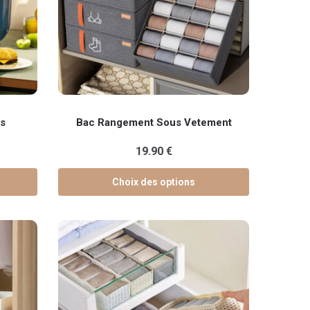
Ce
s
Bac Rangement Sous Vetement
produit
a
19.90
€
plusieurs
variations.
Choix des options
Les
options
peuvent
être
choisies
sur
la