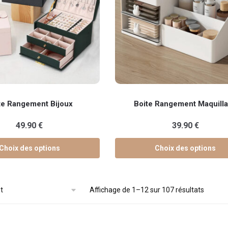
la
page
du
produit
Ce
te Rangement Bijoux
Boite Rangement Maquill
produit
a
49.90
€
39.90
€
plusieurs
variations.
Choix des options
Choix des options
Les
options
peuvent
Affichage de 1–12 sur 107 résultats
être
choisies
sur