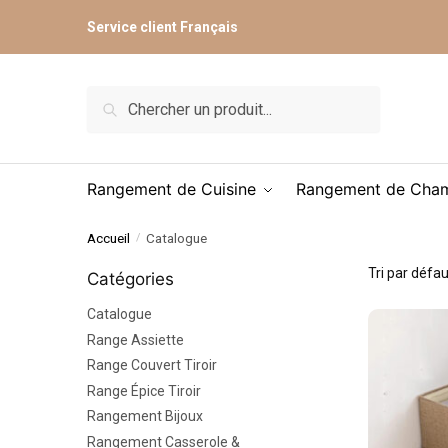
Skip
Skip
Service client Français
to
to
navigation
content
Recherche
Recherche
pour :
Rangement de Cuisine
Rangement de Cha
Accueil
Catalogue
/
Catégories
Catalogue
Range Assiette
Range Couvert Tiroir
Range Épice Tiroir
Rangement Bijoux
Rangement Casserole &