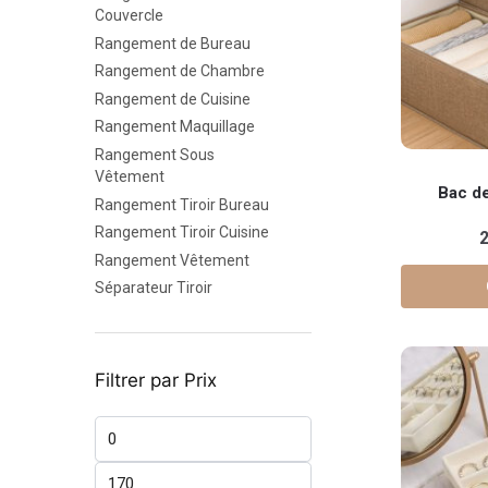
Couvercle
Rangement de Bureau
Rangement de Chambre
Rangement de Cuisine
Rangement Maquillage
Rangement Sous
Ce
Vêtement
Bac d
produit
Rangement Tiroir Bureau
a
Rangement Tiroir Cuisine
plusieurs
Rangement Vêtement
variations.
Séparateur Tiroir
Les
options
peuvent
Filtrer par Prix
être
choisies
Prix
sur
min
la
Prix